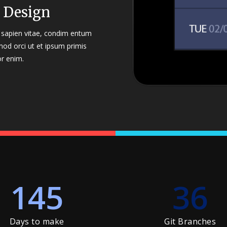
 Design
el sapien vitae, condim entum
mod orci ut et ipsum primis
or enim.
145
36
Days to make
Git Branches