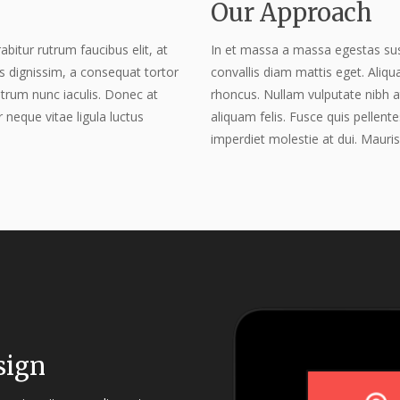
Our Approach
abitur rutrum faucibus elit, at
In et massa a massa egestas susci
is dignissim, a consequat tortor
convallis diam mattis eget. Aliqu
utrum nunc iaculis. Donec at
rhoncus. Nullam vulputate nibh a
r neque vitae ligula luctus
aliquam felis. Fusce quis pellente
imperdiet molestie at dui. Mauris
sign